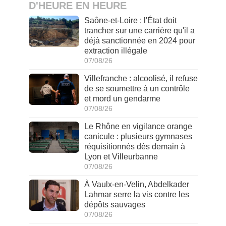
D'HEURE EN HEURE
Saône-et-Loire : l'État doit
trancher sur une carrière qu'il a
déjà sanctionnée en 2024 pour
extraction illégale
07/08/26
Villefranche : alcoolisé, il refuse
de se soumettre à un contrôle
et mord un gendarme
07/08/26
Le Rhône en vigilance orange
canicule : plusieurs gymnases
réquisitionnés dès demain à
Lyon et Villeurbanne
07/08/26
À Vaulx-en-Velin, Abdelkader
Lahmar serre la vis contre les
dépôts sauvages
07/08/26