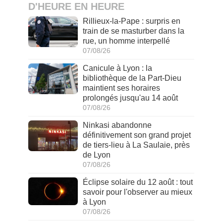
D'HEURE EN HEURE
Rillieux-la-Pape : surpris en
train de se masturber dans la
rue, un homme interpellé
07/08/26
Canicule à Lyon : la
bibliothèque de la Part-Dieu
maintient ses horaires
prolongés jusqu'au 14 août
07/08/26
Ninkasi abandonne
définitivement son grand projet
de tiers-lieu à La Saulaie, près
de Lyon
07/08/26
Éclipse solaire du 12 août : tout
savoir pour l'observer au mieux
à Lyon
07/08/26