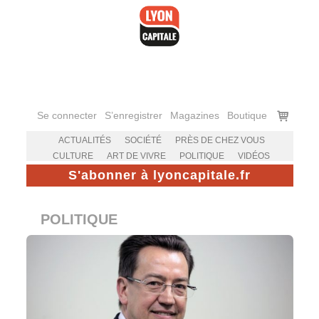
Accéder
au
contenu
Voir
Se connecter
S’enregistrer
Magazines
Boutique
le
panier
ACTUALITÉS
SOCIÉTÉ
PRÈS DE CHEZ VOUS
CULTURE
ART DE VIVRE
POLITIQUE
VIDÉOS
S'abonner à lyoncapitale.fr
POLITIQUE