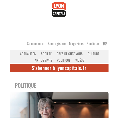
Accéder
au
contenu
Voir
Se connecter
S’enregistrer
Magazines
Boutique
le
ACTUALITÉS
SOCIÉTÉ
PRÈS DE CHEZ VOUS
CULTURE
panier
ART DE VIVRE
POLITIQUE
VIDÉOS
S'abonner à lyoncapitale.fr
POLITIQUE