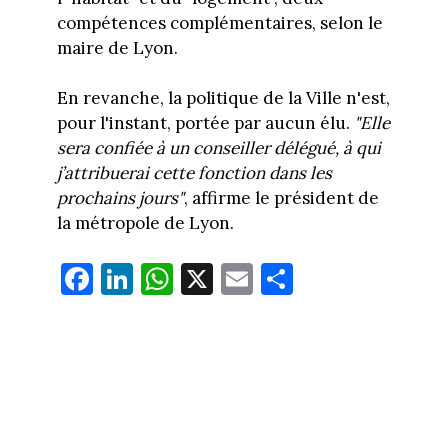
compétences complémentaires, selon le
maire de Lyon.
En revanche, la politique de la Ville n'est,
pour l'instant, portée par aucun élu.
"Elle
sera confiée à un conseiller délégué, à qui
j’attribuerai cette fonction dans les
prochains jours"
, affirme le président de
la métropole de Lyon.
Fa
Li
W
X
E
Pa
ce
nk
ha
m
rt
bo
ed
ts
ail
ag
ok
In
Ap
er
p