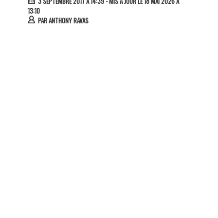
3 SEPTEMBRE 2017 À 14:39
- MIS À JOUR LE 18 MAI 2026 À
13:10
PAR
ANTHONY RAVAS