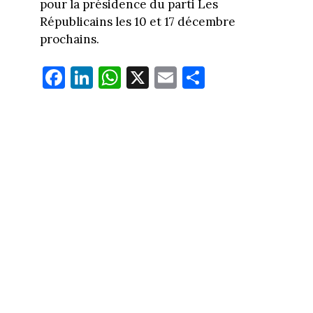
pour la présidence du parti Les
Républicains les 10 et 17 décembre
prochains.
Fa
Li
W
X
E
Pa
ce
nk
ha
m
rt
bo
ed
ts
ail
ag
ok
In
Ap
er
p