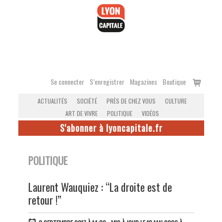
Accéder
au
contenu
Voir
Se connecter
S’enregistrer
Magazines
Boutique
le
ACTUALITÉS
SOCIÉTÉ
PRÈS DE CHEZ VOUS
CULTURE
panier
ART DE VIVRE
POLITIQUE
VIDÉOS
S'abonner à lyoncapitale.fr
POLITIQUE
Laurent Wauquiez : “La droite est de
retour !”