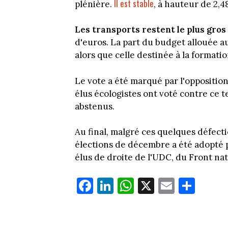
Il est stable
plénière.
, à hauteur de 2,4
Les transports restent le plus gros
d'euros. La part du budget allouée aux
alors que celle destinée à la formatio
Le vote a été marqué par l'opposition
élus écologistes ont voté contre ce 
abstenus.
Au final, malgré ces quelques défect
élections de décembre a été adopté p
élus de droite de l'UDC, du Front nat
Fa
Li
W
X
E
Pa
ce
nk
ha
m
rt
bo
ed
ts
ail
ag