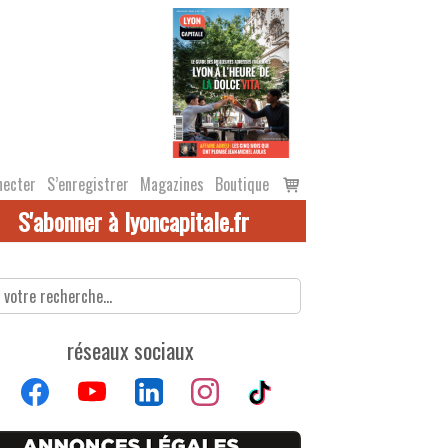
Voir
necter
S’enregistrer
Magazines
Boutique
le
S'abonner à lyoncapitale.fr
panier
réseaux sociaux