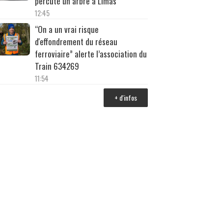
percuté un arbre à Limas
12:45
“On a un vrai risque
d'effondrement du réseau
ferroviaire” alerte l’association du
Train 634269
11:54
+ d'infos