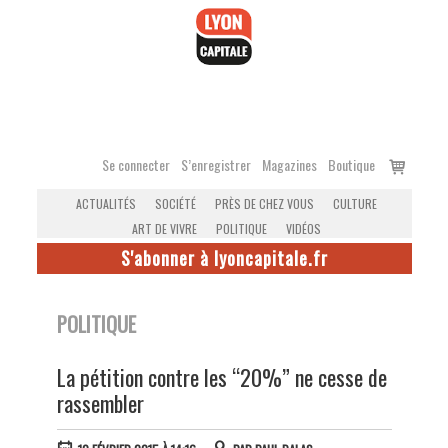
Accéder
au
contenu
Voir
Se connecter
S’enregistrer
Magazines
Boutique
le
ACTUALITÉS
SOCIÉTÉ
PRÈS DE CHEZ VOUS
CULTURE
panier
ART DE VIVRE
POLITIQUE
VIDÉOS
S'abonner à lyoncapitale.fr
POLITIQUE
La pétition contre les “20%” ne cesse de
rassembler