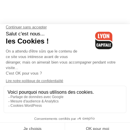
Contactez-nous
-
Mentions légales
-
CGV
-
Politique de
confidentialité
-
Gestion des cookies
-
Lyon Capitale TV
-
Archives
Lyon Capitale
Lyon Capitale - 51 avenue Maréchal Foch - CS 40091 - 69456 Lyon
Cedex 06