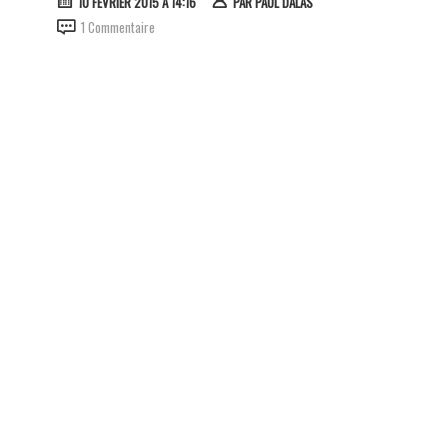
10 FÉVRIER 2015 À 14:16
PAR
PAUL DALAS
1 Commentaire