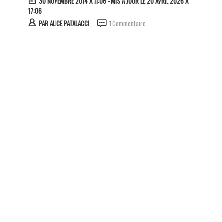
30 NOVEMBRE 2014 À 11:06
- MIS À JOUR LE 20 AVRIL 2026 À
17:06
PAR
ALICE PATALACCI
1 Commentaire