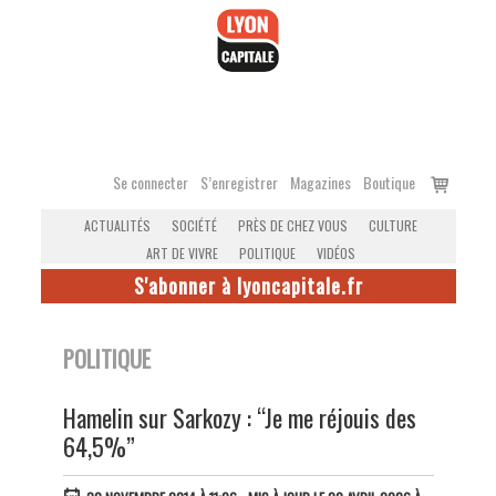
Accéder
au
contenu
Voir
Se connecter
S’enregistrer
Magazines
Boutique
le
ACTUALITÉS
SOCIÉTÉ
PRÈS DE CHEZ VOUS
CULTURE
panier
ART DE VIVRE
POLITIQUE
VIDÉOS
S'abonner à lyoncapitale.fr
POLITIQUE
Hamelin sur Sarkozy : “Je me réjouis des
64,5%”