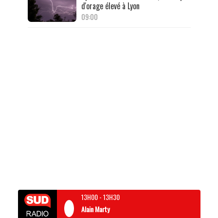
d'orage élevé à Lyon
09:00
13H00
-
13H30
Alain Marty