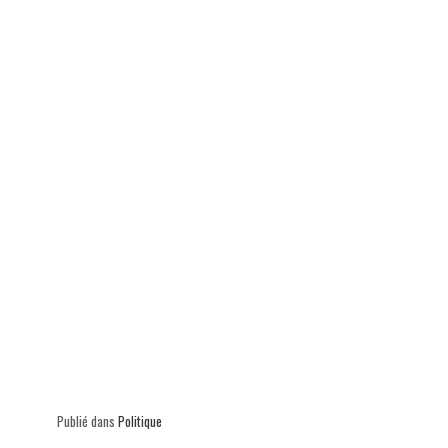
p
Publié dans
Politique