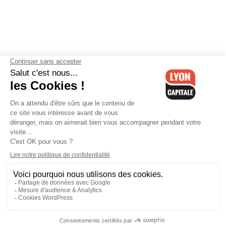
Contactez-nous
-
Mentions légales
-
CGV
-
Politique de
confidentialité
-
Gestion des cookies
-
Lyon Capitale TV
-
Archives
Lyon Capitale
Lyon Capitale - 51 avenue Maréchal Foch - CS 40091 - 69456 Lyon
Cedex 06