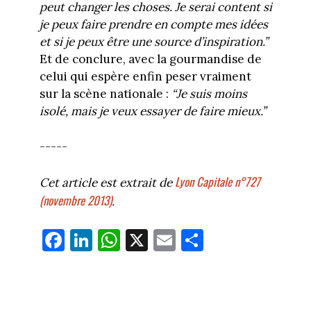
peut changer les choses. Je serai content si
je peux faire prendre en compte mes idées
et si je peux être une source d’inspiration.”
Et de conclure, avec la gourmandise de
celui qui espère enfin peser vraiment
sur la scène nationale :
“Je suis moins
isolé, mais je veux essayer de faire mieux.”
-----
Lyon Capitale n°727
Cet article est extrait de
(novembre 2013)
.
Fa
Li
W
X
E
Pa
ce
nk
ha
m
rt
bo
ed
ts
ail
ag
ok
In
Ap
er