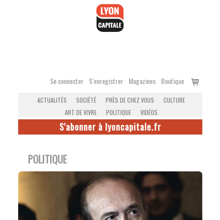
Accéder
au
contenu
Voir
Se connecter
S’enregistrer
Magazines
Boutique
le
ACTUALITÉS
SOCIÉTÉ
PRÈS DE CHEZ VOUS
CULTURE
panier
ART DE VIVRE
POLITIQUE
VIDÉOS
S'abonner à lyoncapitale.fr
POLITIQUE