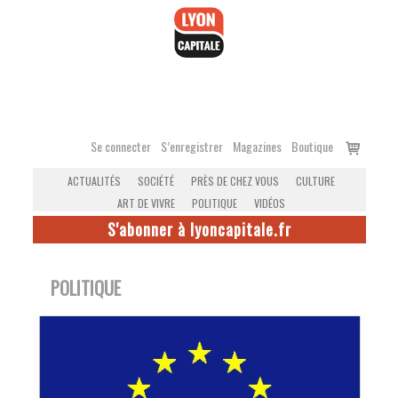
Accéder
au
contenu
Voir
Se connecter
S’enregistrer
Magazines
Boutique
le
ACTUALITÉS
SOCIÉTÉ
PRÈS DE CHEZ VOUS
CULTURE
panier
ART DE VIVRE
POLITIQUE
VIDÉOS
S'abonner à lyoncapitale.fr
POLITIQUE