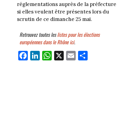
réglementations auprès de la préfecture
si elles veulent être présentes lors du
scrutin de ce dimanche 25 mai.
Retrouvez toutes les
listes pour les élections
européennes dans le Rhône ici
.
Fa
Li
W
X
E
Pa
ce
nk
ha
m
rt
bo
ed
ts
ail
ag
ok
In
Ap
er
p