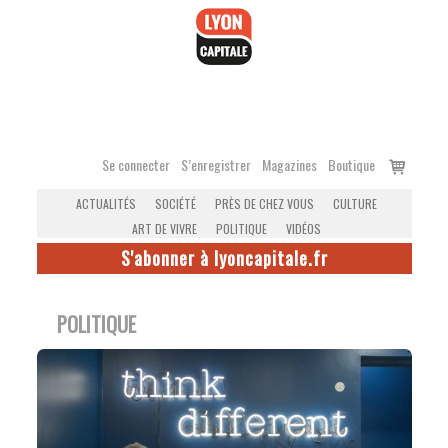
Accéder
au
contenu
Voir
Se connecter
S’enregistrer
Magazines
Boutique
le
ACTUALITÉS
SOCIÉTÉ
PRÈS DE CHEZ VOUS
CULTURE
panier
ART DE VIVRE
POLITIQUE
VIDÉOS
S'abonner à lyoncapitale.fr
POLITIQUE