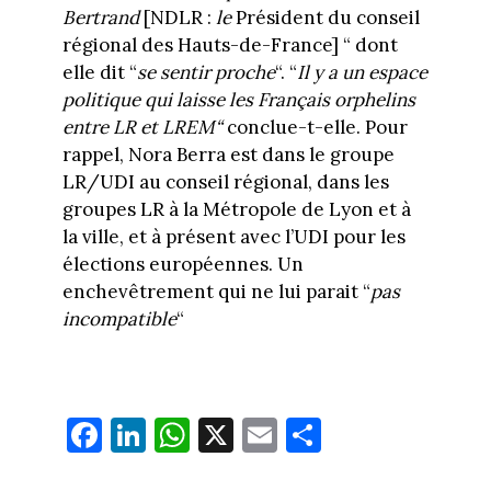
Bertrand
[NDLR :
le
Président du conseil
régional des Hauts-de-France] “ dont
elle dit “
se sentir proche
“. “
Il y a un espace
politique qui laisse les Français orphelins
entre LR et LREM“
conclue-t-elle. Pour
rappel, Nora Berra est dans le groupe
LR/UDI au conseil régional, dans les
groupes LR à la Métropole de Lyon et à
la ville, et à présent avec l’UDI pour les
élections européennes. Un
enchevêtrement qui ne lui parait “
pas
incompatible
“
Fa
Li
W
X
E
Pa
ce
nk
ha
m
rt