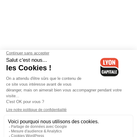
Contactez-nous
-
Mentions légales
-
CGV
-
Politique de
confidentialité
-
Gestion des cookies
-
Lyon Capitale TV
-
Archives