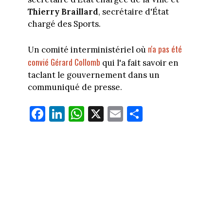
Thierry Braillard
, secrétaire d'État
chargé des Sports.
n'a pas été
Un comité interministériel où
convié Gérard Collomb
qui l'a fait savoir en
taclant le gouvernement dans un
communiqué de presse.
Fa
Li
W
X
E
Pa
ce
nk
ha
m
rt
bo
ed
ts
ail
ag
ok
In
Ap
er
p