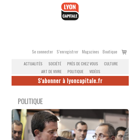
Accéder
au
contenu
Voir
Se connecter
S’enregistrer
Magazines
Boutique
le
ACTUALITÉS
SOCIÉTÉ
PRÈS DE CHEZ VOUS
CULTURE
panier
ART DE VIVRE
POLITIQUE
VIDÉOS
S'abonner à lyoncapitale.fr
POLITIQUE