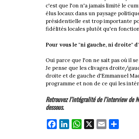
c'est que l'on n'a jamais limité le cu
élus locaux dans un paysage politique
présidentielle est trop importante p
fidélités locales plutôt qu'en fonctio
Pour vous le "ni gauche, ni droite"
Oui parce que l'on ne sait pas où il 
Je pense que les clivages droite/gauc
droite et de gauche d'Emmanuel Macr
programme et non de ce qui les intér
Retrouvez l’intégralité de l’interview de N
dessous.
Fa
Li
W
X
E
Pa
ce
nk
ha
m
rt