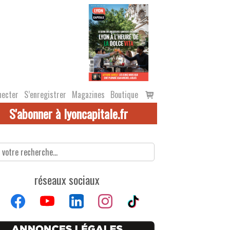
Voir
necter
S’enregistrer
Magazines
Boutique
le
S'abonner à lyoncapitale.fr
panier
réseaux sociaux