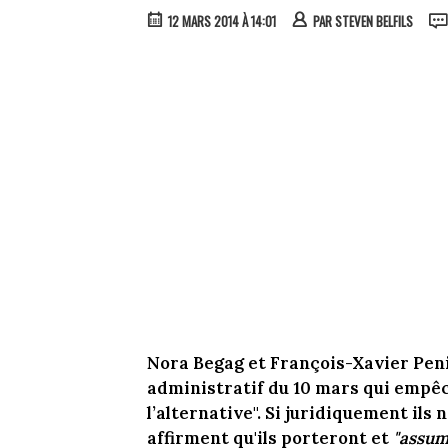
12 MARS 2014 À 14:01
PAR
STEVEN BELFILS
Nora Begag et François-Xavier Peni
administratif du 10 mars qui empêch
l’alternative". Si juridiquement ils 
affirment qu'ils porteront et
"assume