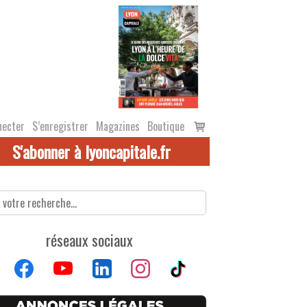
Voir
necter
S’enregistrer
Magazines
Boutique
le
S'abonner à lyoncapitale.fr
panier
réseaux sociaux