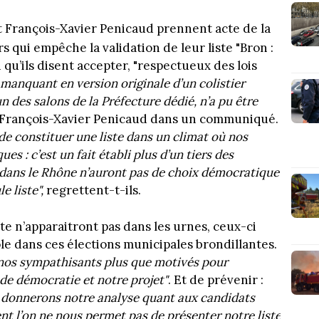
t François-Xavier Penicaud prennent acte de la
s qui empêche la validation de leur liste "Bron :
 qu’ils disent accepter, "respectueux des lois
manquant en version originale d’un colistier
n des salons de la Préfecture dédié, n’a pu être
 François-Xavier Penicaud dans un communiqué.
 de constituer une liste dans un climat où nos
es : c’est un fait établi plus d’un tiers des
dans le Rhône n’auront pas de choix démocratique
 liste",
regrettent-t-ils.
ste n’apparaitront pas dans les urnes, ceux-ci
e dans ces élections municipales brondillantes.
 nos sympathisants plus que motivés pour
de démocratie et notre projet"
. Et de prévenir :
us donnerons notre analyse quant aux candidats
ent l’on ne nous permet pas de présenter notre liste