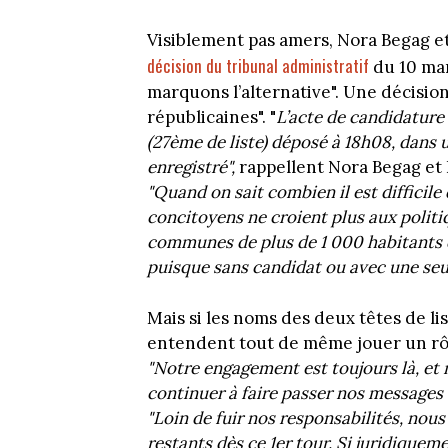
Visiblement pas amers, Nora Begag e
décision du tribunal administratif
du 10 mar
marquons l’alternative". Une décision
républicaines". "
L’acte de candidature 
(27ème de liste) déposé à 18h08, dans u
enregistré",
rappellent Nora Begag et
"Quand on sait combien il est difficile
concitoyens ne croient plus aux politiqu
communes de plus de 1 000 habitants 
puisque sans candidat ou avec une seule
Mais si les noms des deux têtes de li
entendent tout de même jouer un rôl
"Notre engagement est toujours là, et
continuer à faire passer nos messages 
"Loin de fuir nos responsabilités, no
restants dès ce 1er tour. Si juridiquem