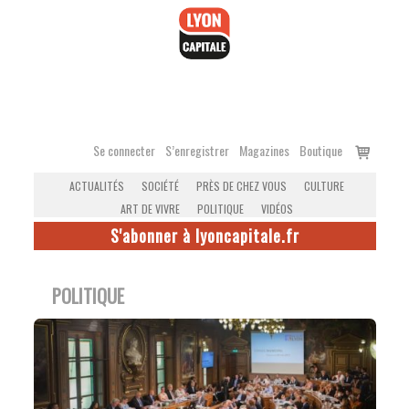
Accéder
au
contenu
Voir
Se connecter
S’enregistrer
Magazines
Boutique
le
ACTUALITÉS
SOCIÉTÉ
PRÈS DE CHEZ VOUS
CULTURE
panier
ART DE VIVRE
POLITIQUE
VIDÉOS
S'abonner à lyoncapitale.fr
POLITIQUE