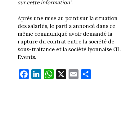
sur cette information"
.
Après une mise au point sur la situation
des salariés, le parti a annoncé dans ce
même communiqué avoir demandé la
rupture du contrat entre la société de
sous-traitance et la société lyonnaise GL
Events.
Fa
Li
W
X
E
Pa
ce
nk
ha
m
rt
bo
ed
ts
ail
ag
ok
In
Ap
er
p