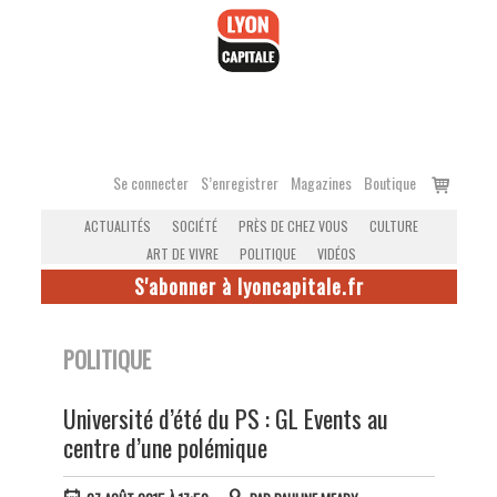
Accéder
au
contenu
Voir
Se connecter
S’enregistrer
Magazines
Boutique
le
ACTUALITÉS
SOCIÉTÉ
PRÈS DE CHEZ VOUS
CULTURE
panier
ART DE VIVRE
POLITIQUE
VIDÉOS
S'abonner à lyoncapitale.fr
POLITIQUE
Université d’été du PS : GL Events au
centre d’une polémique