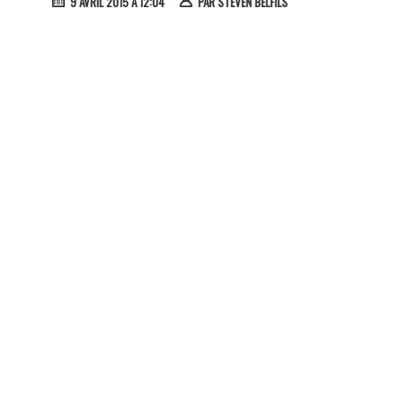
9 AVRIL 2015 À 12:04
PAR
STEVEN BELFILS