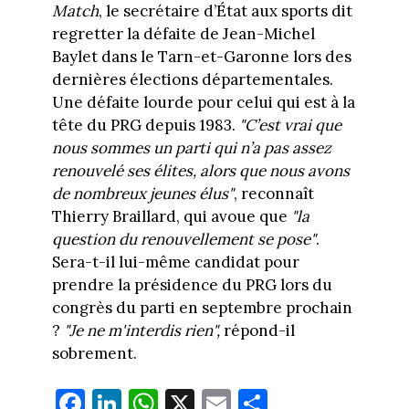
Match
, le secrétaire d’État aux sports dit
regretter la défaite de Jean-Michel
Baylet dans le Tarn-et-Garonne lors des
dernières élections départementales.
Une défaite lourde pour celui qui est à la
tête du PRG depuis 1983.
"C’est vrai que
nous sommes un parti qui n’a pas assez
renouvelé ses élites, alors que nous avons
de nombreux jeunes élus"
, reconnaît
Thierry Braillard, qui avoue que
"la
question du renouvellement se pose"
.
Sera-t-il lui-même candidat pour
prendre la présidence du PRG lors du
congrès du parti en septembre prochain
?
"Je ne m'interdis rien",
répond-il
sobrement.
Fa
Li
W
X
E
Pa