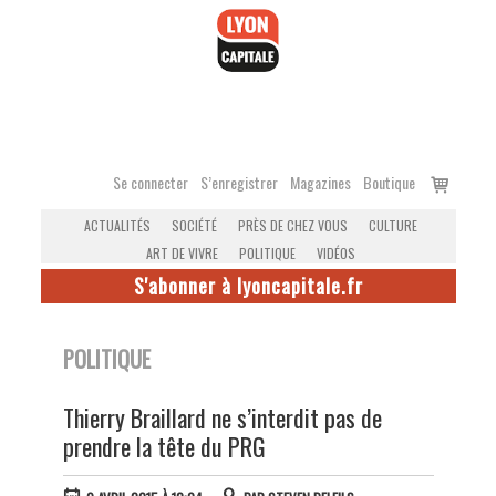
Accéder
au
contenu
Voir
Se connecter
S’enregistrer
Magazines
Boutique
le
ACTUALITÉS
SOCIÉTÉ
PRÈS DE CHEZ VOUS
CULTURE
panier
ART DE VIVRE
POLITIQUE
VIDÉOS
S'abonner à lyoncapitale.fr
POLITIQUE
Thierry Braillard ne s’interdit pas de
prendre la tête du PRG