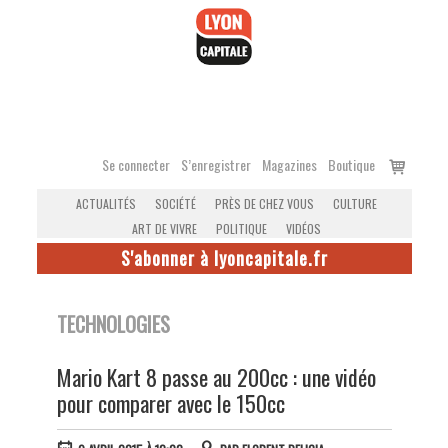
Accéder
au
contenu
Voir
Se connecter
S’enregistrer
Magazines
Boutique
le
ACTUALITÉS
SOCIÉTÉ
PRÈS DE CHEZ VOUS
CULTURE
panier
ART DE VIVRE
POLITIQUE
VIDÉOS
S'abonner à lyoncapitale.fr
TECHNOLOGIES
Mario Kart 8 passe au 200cc : une vidéo
pour comparer avec le 150cc