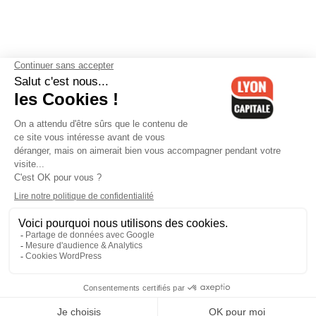
Contactez-nous
-
Mentions légales
-
CGV
-
Politique de
confidentialité
-
Gestion des cookies
-
Lyon Capitale TV
-
Archives
Lyon Capitale
Lyon Capitale - 51 avenue Maréchal Foch - CS 40091 - 69456 Lyon
Cedex 06