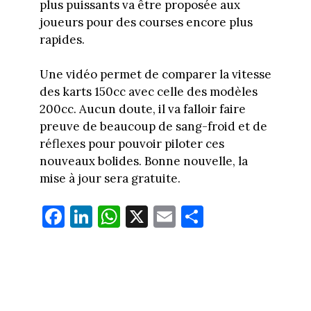
plus puissants va être proposée aux
joueurs pour des courses encore plus
rapides.
Une vidéo permet de comparer la vitesse
des karts 150cc avec celle des modèles
200cc. Aucun doute, il va falloir faire
preuve de beaucoup de sang-froid et de
réflexes pour pouvoir piloter ces
nouveaux bolides. Bonne nouvelle, la
mise à jour sera gratuite.
Fa
Li
W
X
E
Pa
ce
nk
ha
m
rt
bo
ed
ts
ail
ag
ok
In
Ap
er
p