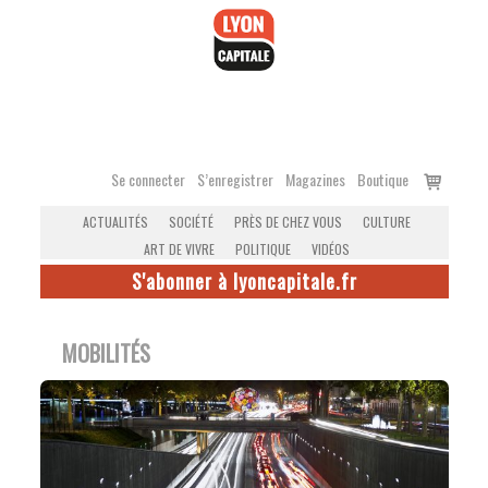
Accéder
au
contenu
Voir
Se connecter
S’enregistrer
Magazines
Boutique
le
ACTUALITÉS
SOCIÉTÉ
PRÈS DE CHEZ VOUS
CULTURE
panier
ART DE VIVRE
POLITIQUE
VIDÉOS
S'abonner à lyoncapitale.fr
MOBILITÉS