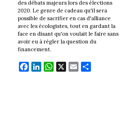
des débats majeurs lors des élections
2020. Le genre de cadeau qu'il sera
possible de sacrifier en cas d'alliance
avec les écologistes, tout en gardant la
face en disant qu'on voulait le faire sans
avoir eu à régler la question du
financement.
Fa
Li
W
X
E
Pa
ce
nk
ha
m
rt
bo
ed
ts
ail
ag
ok
In
Ap
er
p