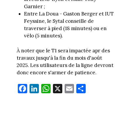
Garnier ;
Entre La Doua - Gaston Berger et IUT
Feyssine, le Sytal conseille de
traverser à pied (18 minutes) ou en
vélo (5 minutes).
À noter que le T1 sera impactée apr des
travaux jusqu'à la fin du mois d'août
2025. Les utilisateurs de la ligne devront
donc encore s'armer de patience.
Fa
Li
W
X
E
Pa
ce
nk
ha
m
rt
bo
ed
ts
ail
ag
ok
In
Ap
er
p