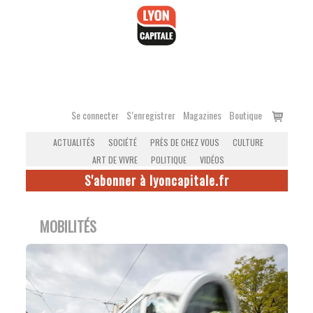
Accéder
au
contenu
Voir
Se connecter
S’enregistrer
Magazines
Boutique
le
ACTUALITÉS
SOCIÉTÉ
PRÈS DE CHEZ VOUS
CULTURE
panier
ART DE VIVRE
POLITIQUE
VIDÉOS
S'abonner à lyoncapitale.fr
MOBILITÉS