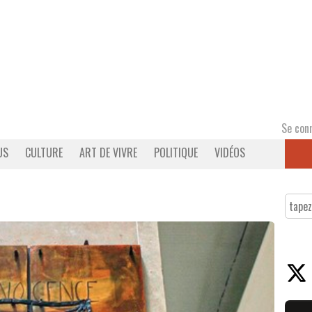
Se con
US
CULTURE
ART DE VIVRE
POLITIQUE
VIDÉOS