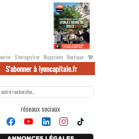
Voir
necter
S’enregistrer
Magazines
Boutique
le
S'abonner à lyoncapitale.fr
panier
réseaux sociaux