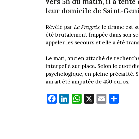
vers 5h du matin, il a tent
leur domicile de Saint-Genis
Révélé par
Le Progrès
, le drame est 
été brutalement frappée dans son so
appeler les secours et elle a été tran
Le mari, ancien attaché de recherche
interpellé sur place. Selon le quotid
psychologique, en pleine précarité. S
aurait été amputée de 450 euros.
Fa
Li
W
X
E
Pa
ce
nk
ha
m
rt
bo
ed
ts
ail
ag
ok
In
Ap
er
p