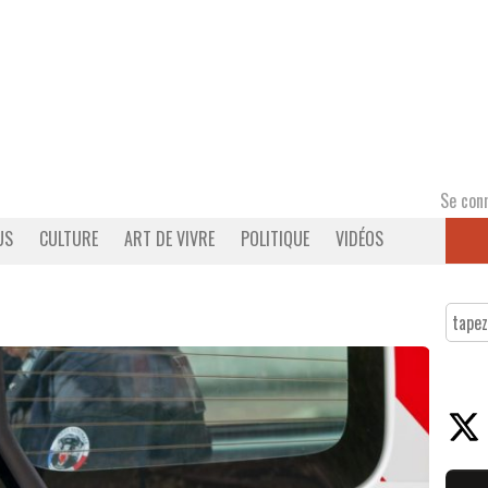
Se con
US
CULTURE
ART DE VIVRE
POLITIQUE
VIDÉOS