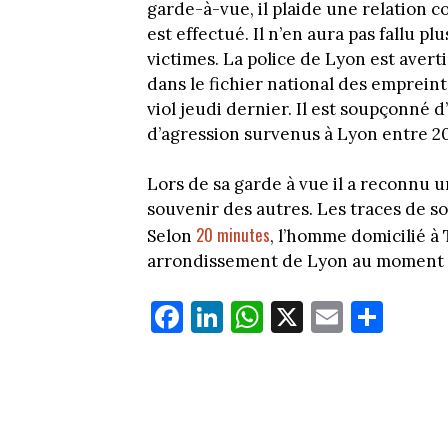
garde-à-vue, il plaide une relation 
est effectué. Il n’en aura pas fallu p
victimes. La police de Lyon est avert
dans le fichier national des emprein
viol jeudi dernier. Il est soupçonné d’
d’agression survenus à Lyon entre 20
Lors de sa garde à vue il a reconnu u
souvenir des autres. Les traces de 
20 minutes
Selon
, l’homme domicilié à
arrondissement de Lyon au moment d
Fa
Li
W
X
E
Pa
ce
nk
ha
m
rt
bo
ed
ts
ail
ag
ok
In
Ap
er
p