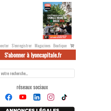
Voir
necter
S’enregistrer
Magazines
Boutique
le
S'abonner à lyoncapitale.fr
panier
réseaux sociaux