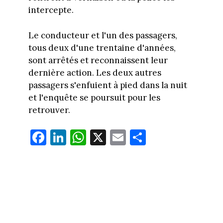
intercepte.
Le conducteur et l'un des passagers,
tous deux d'une trentaine d'années,
sont arrêtés et reconnaissent leur
dernière action. Les deux autres
passagers s'enfuient à pied dans la nuit
et l'enquête se poursuit pour les
retrouver.
Fa
Li
W
X
E
Pa
ce
nk
ha
m
rt
bo
ed
ts
ail
ag
ok
In
Ap
er
p