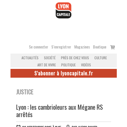
Accéder
au
contenu
Voir
Se connecter
S’enregistrer
Magazines
Boutique
le
ACTUALITÉS
SOCIÉTÉ
PRÈS DE CHEZ VOUS
CULTURE
panier
ART DE VIVRE
POLITIQUE
VIDÉOS
S'abonner à lyoncapitale.fr
JUSTICE
Lyon : les cambrioleurs aux Mégane RS
arrêtés