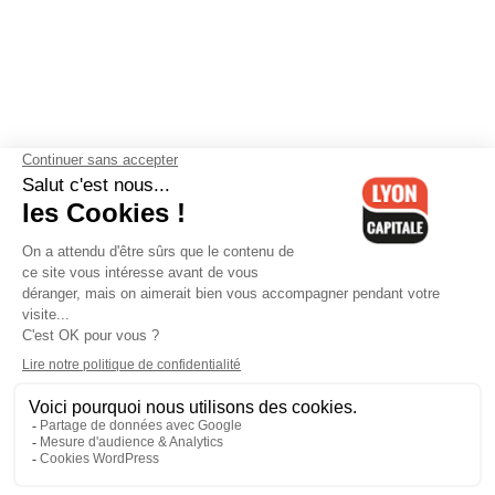
Contactez-nous
-
Mentions légales
-
CGV
-
Politique de
confidentialité
-
Gestion des cookies
-
Lyon Capitale TV
-
Archives
Lyon Capitale
Lyon Capitale - 51 avenue Maréchal Foch - CS 40091 - 69456 Lyon