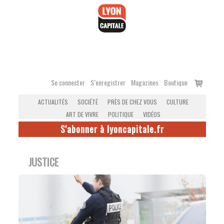
Accéder
au
contenu
Voir
Se connecter
S’enregistrer
Magazines
Boutique
le
ACTUALITÉS
SOCIÉTÉ
PRÈS DE CHEZ VOUS
CULTURE
panier
ART DE VIVRE
POLITIQUE
VIDÉOS
S'abonner à lyoncapitale.fr
JUSTICE