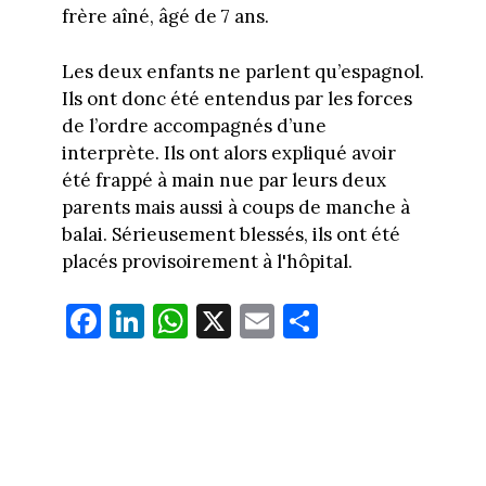
frère aîné, âgé de 7 ans.
Les deux enfants ne parlent qu’espagnol.
Ils ont donc été entendus par les forces
de l’ordre accompagnés d’une
interprète. Ils ont alors expliqué avoir
été frappé à main nue par leurs deux
parents mais aussi à coups de manche à
balai. Sérieusement blessés, ils ont été
placés provisoirement à l'hôpital.
Fa
Li
W
X
E
Pa
ce
nk
ha
m
rt
bo
ed
ts
ail
ag
ok
In
Ap
er
p