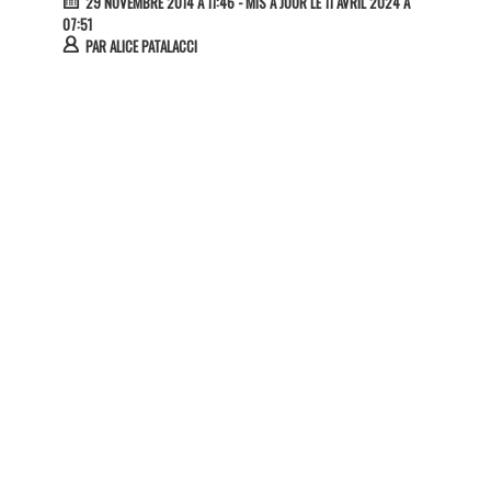
29 NOVEMBRE 2014 À 11:46
- MIS À JOUR LE 11 AVRIL 2024 À
07:51
PAR
ALICE PATALACCI