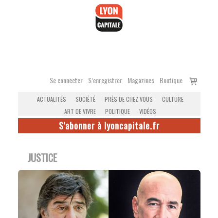
Accéder
au
contenu
Voir
Se connecter
S’enregistrer
Magazines
Boutique
le
ACTUALITÉS
SOCIÉTÉ
PRÈS DE CHEZ VOUS
CULTURE
panier
ART DE VIVRE
POLITIQUE
VIDÉOS
S'abonner à lyoncapitale.fr
JUSTICE