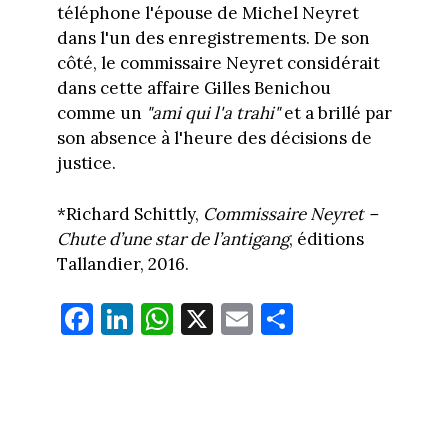
téléphone l'épouse de Michel Neyret
dans l'un des enregistrements. De son
côté, le commissaire Neyret considérait
dans cette affaire Gilles Benichou
comme un
"ami qui l'a trahi"
et a brillé par
son absence à l'heure des décisions de
justice.
*Richard Schittly,
Commissaire Neyret –
Chute d’une star de l’antigang
, éditions
Tallandier, 2016.
Fa
Li
W
X
E
Pa
ce
nk
ha
m
rt
bo
ed
ts
ail
ag
ok
In
Ap
er
p