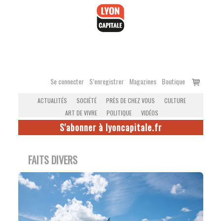
Accéder
au
contenu
Voir
Se connecter
S’enregistrer
Magazines
Boutique
le
ACTUALITÉS
SOCIÉTÉ
PRÈS DE CHEZ VOUS
CULTURE
panier
ART DE VIVRE
POLITIQUE
VIDÉOS
S'abonner à lyoncapitale.fr
FAITS DIVERS