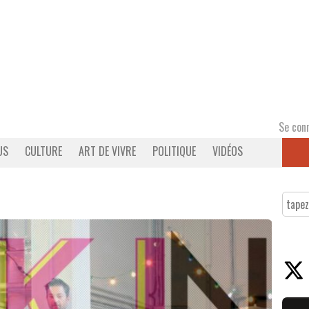
Se con
US
CULTURE
ART DE VIVRE
POLITIQUE
VIDÉOS