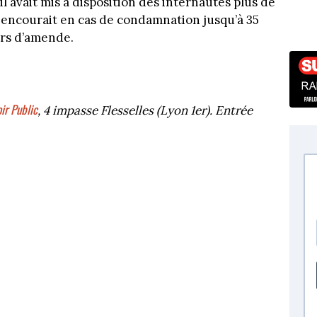
’il avait mis à disposition des internautes plus de
 il encourait en cas de condamnation jusqu’à 35
ars d’amende.
ir Public
, 4 impasse Flesselles (Lyon 1er). Entrée