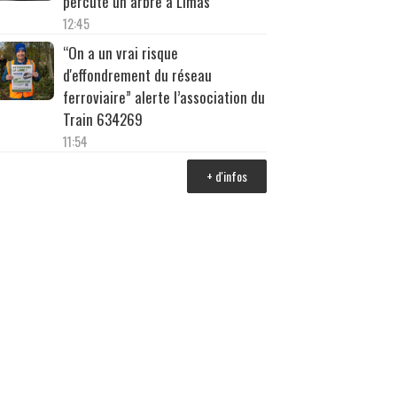
percuté un arbre à Limas
12:45
“On a un vrai risque
d'effondrement du réseau
ferroviaire” alerte l’association du
Train 634269
11:54
+ d'infos