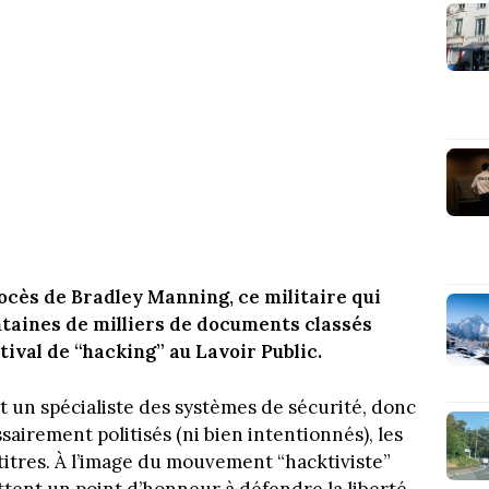
rocès de Bradley Manning, ce militaire qui
taines de milliers de documents classés
tival de “hacking” au Lavoir Public.
st un spécialiste des systèmes de sécurité, donc
airement politisés (ni bien intentionnés), les
titres. À l’image du mouvement “hacktiviste”
tent un point d’honneur à défendre la liberté