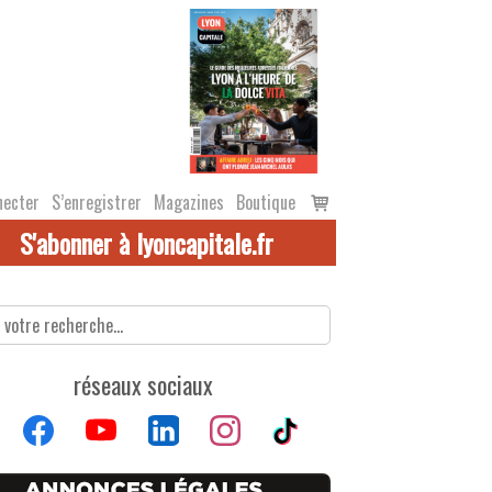
Voir
necter
S’enregistrer
Magazines
Boutique
le
S'abonner à lyoncapitale.fr
panier
réseaux sociaux