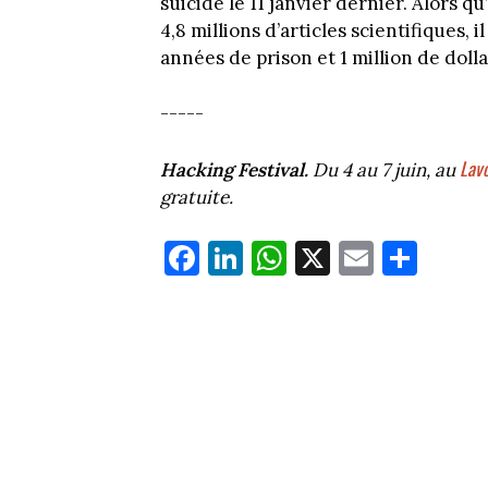
suicidé le 11 janvier dernier. Alors qu
4,8 millions d’articles scientifiques,
années de prison et 1 million de doll
-----
Lavo
Hacking Festival.
Du 4 au 7 juin, au
gratuite.
Fa
Li
W
X
E
Pa
ce
nk
ha
m
rt
bo
ed
ts
ail
ag
ok
In
Ap
er
p