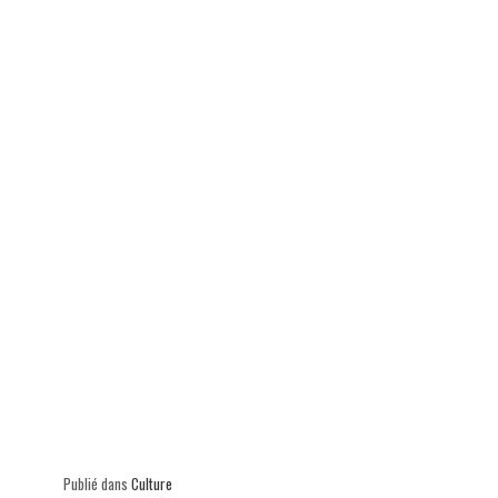
ok
In
Ap
er
p
Publié dans
Culture