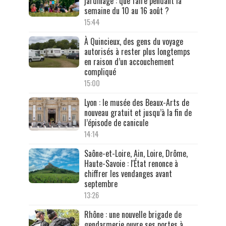
jardinage : que faire pendant la
semaine du 10 au 16 août ?
15:44
À Quincieux, des gens du voyage
autorisés à rester plus longtemps
en raison d’un accouchement
compliqué
15:00
Lyon : le musée des Beaux-Arts de
nouveau gratuit et jusqu’à la fin de
l’épisode de canicule
14:14
Saône-et-Loire, Ain, Loire, Drôme,
Haute-Savoie : l'État renonce à
chiffrer les vendanges avant
septembre
13:26
Rhône : une nouvelle brigade de
gendarmerie ouvre ses portes à