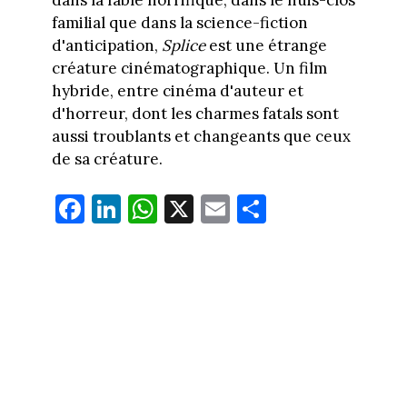
familial que dans la science-fiction
d'anticipation,
Splice
est une étrange
créature cinématographique. Un film
hybride, entre cinéma d'auteur et
d'horreur, dont les charmes fatals sont
aussi troublants et changeants que ceux
de sa créature.
Fa
Li
W
X
E
Pa
ce
nk
ha
m
rt
bo
ed
ts
ail
ag
ok
In
Ap
er
p