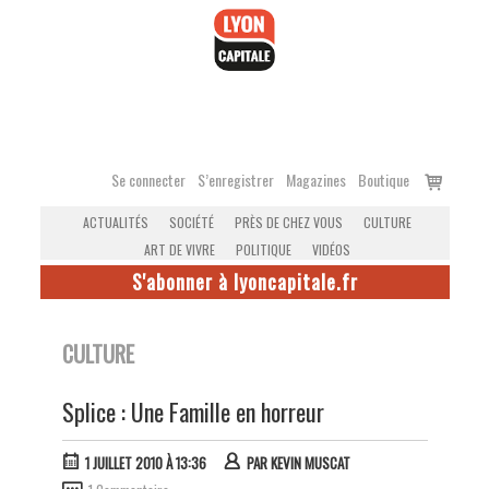
Accéder
au
contenu
Voir
Se connecter
S’enregistrer
Magazines
Boutique
le
ACTUALITÉS
SOCIÉTÉ
PRÈS DE CHEZ VOUS
CULTURE
panier
ART DE VIVRE
POLITIQUE
VIDÉOS
S'abonner à lyoncapitale.fr
CULTURE
Splice : Une Famille en horreur
1 JUILLET 2010 À 13:36
PAR
KEVIN MUSCAT