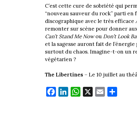
C’est cette cure de sobriété qui per
“nouveau sauveur du rock” parti en 
discographique avec le très efficace
remonter sur scène pour donner aux fa
Can’t Stand Me Now
ou
Don’t Look Ba
et la sagesse auront fait de l’énergie
surtout du chaos. Imagine-t-on un 
végétarien ?
The Libertines
– Le 10 juillet au th
Fa
Li
W
X
E
Pa
ce
nk
ha
m
rt
bo
ed
ts
ail
ag
ok
In
Ap
er
p