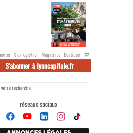
Voir
necter
S’enregistrer
Magazines
Boutique
le
S'abonner à lyoncapitale.fr
panier
réseaux sociaux