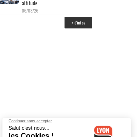
altitude
06/08/26
+ d'infos