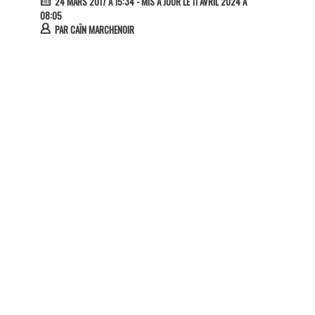
24 MARS 2017 À 15:34
- MIS À JOUR LE 11 AVRIL 2024 À
08:05
PAR
CAÏN MARCHENOIR