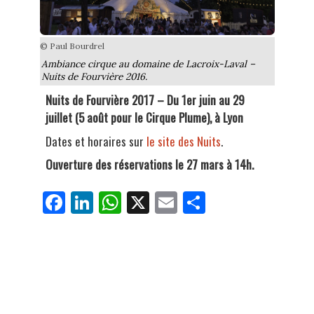
© Paul Bourdrel
Ambiance cirque au domaine de Lacroix-Laval –
Nuits de Fourvière 2016.
Nuits de Fourvière 2017 – Du 1er juin au 29
juillet (5 août pour le Cirque Plume), à Lyon
Dates et horaires sur
le site des Nuits
.
Ouverture des réservations le 27 mars à 14h.
Fa
Li
W
X
E
Pa
ce
nk
ha
m
rt
bo
ed
ts
ail
ag
ok
In
Ap
er
p