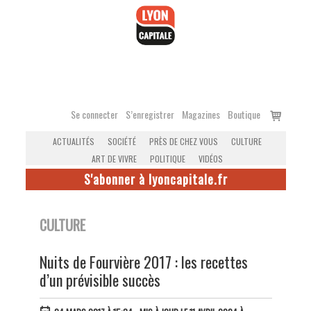
Accéder
au
contenu
Voir
Se connecter
S’enregistrer
Magazines
Boutique
le
ACTUALITÉS
SOCIÉTÉ
PRÈS DE CHEZ VOUS
CULTURE
panier
ART DE VIVRE
POLITIQUE
VIDÉOS
S'abonner à lyoncapitale.fr
CULTURE
Nuits de Fourvière 2017 : les recettes
d’un prévisible succès