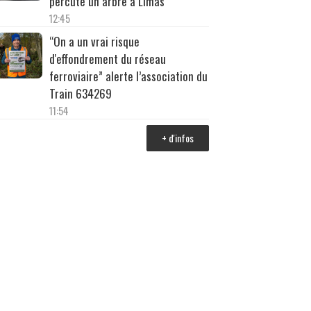
percuté un arbre à Limas
12:45
“On a un vrai risque
d'effondrement du réseau
ferroviaire” alerte l’association du
Train 634269
11:54
+ d'infos