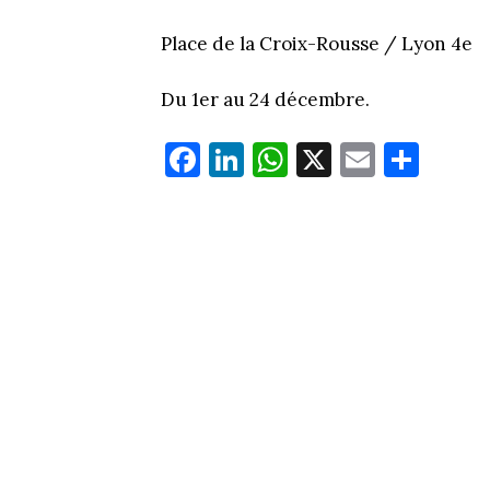
Place de la Croix-Rousse / Lyon 4e
Du 1er au 24 décembre.
Fa
Li
W
X
E
Pa
ce
nk
ha
m
rt
bo
ed
ts
ail
ag
ok
In
Ap
er
p