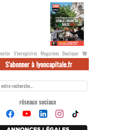
Voir
necter
S’enregistrer
Magazines
Boutique
le
S'abonner à lyoncapitale.fr
panier
réseaux sociaux