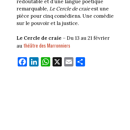
redoutable et d’une langue poétique
remarquable,
Le Cercle de craie
est une
pièce pour cinq comédiens. Une comédie
sur le pouvoir et la justice.
Le Cercle de craie
– Du 13 au 21 février
théâtre des Marronniers
au
Fa
Li
W
X
E
Pa
ce
nk
ha
m
rt
bo
ed
ts
ail
ag
ok
In
Ap
er
p