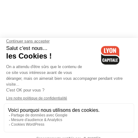
Contactez-nous
-
Mentions légales
-
CGV
-
Politique de
confidentialité
-
Gestion des cookies
-
Lyon Capitale TV
-
Archives
Lyon Capitale
Lyon Capitale - 51 avenue Maréchal Foch - CS 40091 - 69456 Lyon