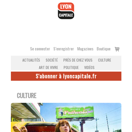
Accéder
au
contenu
Voir
Se connecter
S’enregistrer
Magazines
Boutique
le
ACTUALITÉS
SOCIÉTÉ
PRÈS DE CHEZ VOUS
CULTURE
panier
ART DE VIVRE
POLITIQUE
VIDÉOS
S'abonner à lyoncapitale.fr
CULTURE