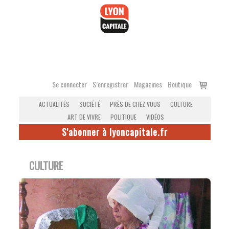
Accéder
au
contenu
Voir
Se connecter
S’enregistrer
Magazines
Boutique
le
ACTUALITÉS
SOCIÉTÉ
PRÈS DE CHEZ VOUS
CULTURE
panier
ART DE VIVRE
POLITIQUE
VIDÉOS
S'abonner à lyoncapitale.fr
CULTURE