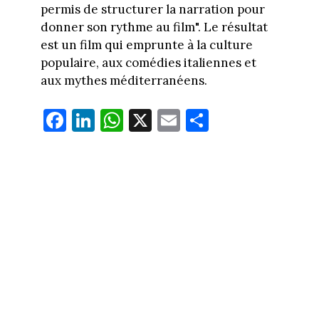
permis de structurer la narration pour
donner son rythme au film". Le résultat
est un film qui emprunte à la culture
populaire, aux comédies italiennes et
aux mythes méditerranéens.
Fa
Li
W
X
E
Pa
ce
nk
ha
m
rt
bo
ed
ts
ail
ag
ok
In
Ap
er
p