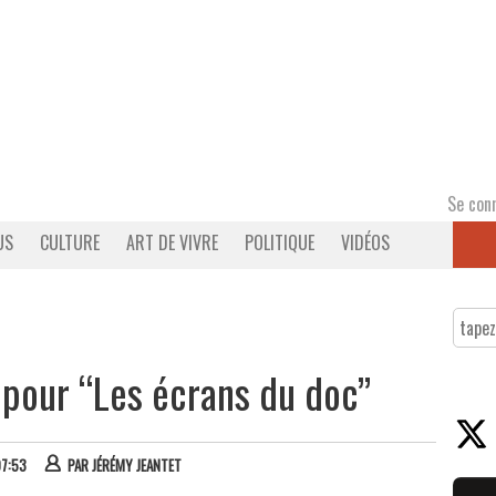
Se con
US
CULTURE
ART DE VIVRE
POLITIQUE
VIDÉOS
 pour “Les écrans du doc”
07:53
PAR
JÉRÉMY JEANTET