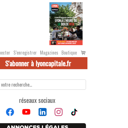
Voir
necter
S’enregistrer
Magazines
Boutique
le
S'abonner à lyoncapitale.fr
panier
réseaux sociaux