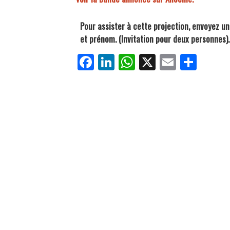
Pour assister à cette projection, envoyez un
et prénom. (Invitation pour deux personnes)
Fa
Li
W
X
E
Pa
ce
nk
ha
m
rt
bo
ed
ts
ail
ag
ok
In
Ap
er
p