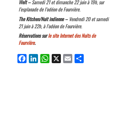
Welt –
Samedi
21 et dimanche 22 juin à 19h, sur
l’esplanade de l’odéon de Fourvière.
The Kitchen/Nuit indienne –
Vendredi 20 et samedi
21 juin à 22h, à l’odéon de Fourvière.
Réservations sur
le site Internet des Nuits de
Fourvière
.
Fa
Li
W
X
E
Pa
ce
nk
ha
m
rt
bo
ed
ts
ail
ag
ok
In
Ap
er
p