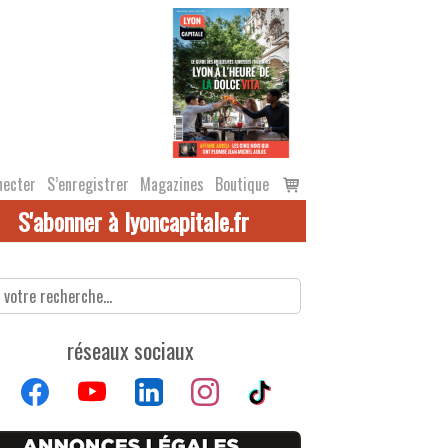
Voir
necter
S’enregistrer
Magazines
Boutique
le
S'abonner à lyoncapitale.fr
panier
réseaux sociaux