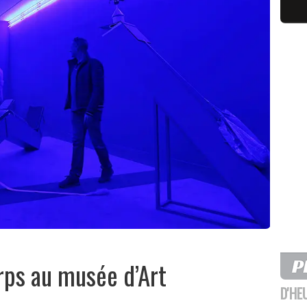
rps au musée d’Art
D'HE