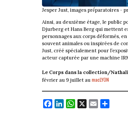
Jesper Just, images pré́paratoires - p
Ainsi, au deuxième étage, le public p
Djurberg et Hans Berg qui mettent e
personnages aux corps déformés, en 
souvent animales ou inspirées de cont
Just, créé spécialement pour l’exposi
acteur capturée par une machine IR
Le Corps dans la collection/Nathal
macLYON
février au 9 juillet au
Fa
Li
W
X
E
Pa
ce
nk
ha
m
rt
bo
ed
ts
ail
ag