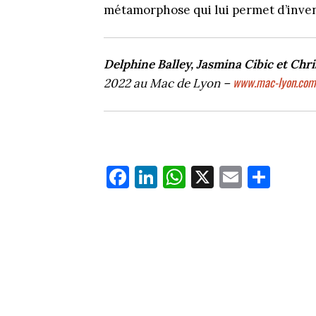
métamorphose qui lui permet d’inve
Delphine Balley, Jasmina Cibic et Chr
www.mac-lyon.com
2022 au Mac de Lyon –
Fa
Li
W
X
E
Pa
ce
nk
ha
m
rt
bo
ed
ts
ail
ag
ok
In
Ap
er
p