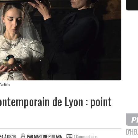
’artiste
ontemporain de Lyon : point
D'HE
24 À 08:16
PAR
MARTINE PULLARA
1 Commentaire