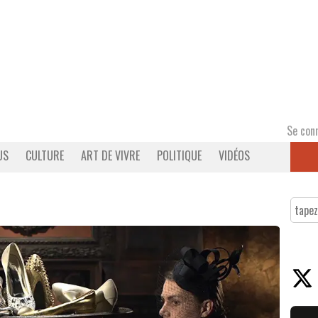
Se con
US
CULTURE
ART DE VIVRE
POLITIQUE
VIDÉOS