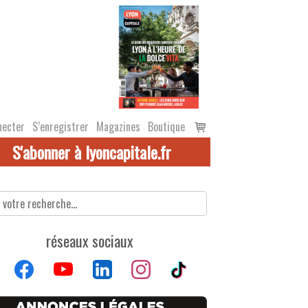
Voir
necter
S’enregistrer
Magazines
Boutique
le
S'abonner à lyoncapitale.fr
panier
réseaux sociaux