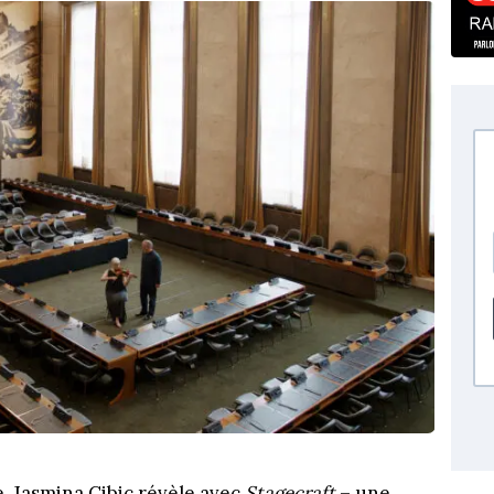
, Jasmina Cibic révèle avec
Stagecraft
– une