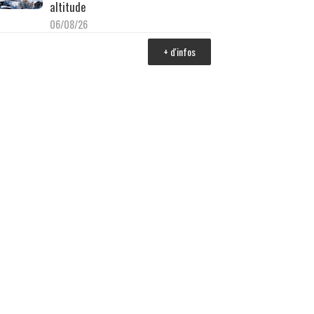
altitude
06/08/26
+ d'infos