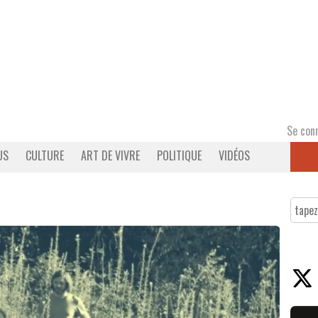
Se con
US
CULTURE
ART DE VIVRE
POLITIQUE
VIDÉOS