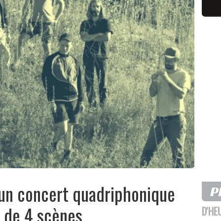
 un concert quadriphonique
e de 4 scènes
D'HE