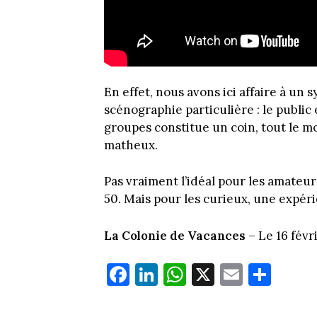
En effet, nous avons ici affaire à u
scénographie particulière : le public
groupes constitue un coin, tout le 
matheux.
Pas vraiment l’idéal pour les amateur
50. Mais pour les curieux, une expér
La Colonie de Vacances
– Le 16 févr
Fa
Li
W
X
E
Pa
ce
nk
ha
m
rt