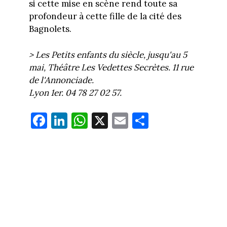
si cette mise en scène rend toute sa
profondeur à cette fille de la cité des
Bagnolets.
> Les Petits enfants du siècle, jusqu'au 5
mai, Théâtre Les Vedettes Secrètes. 11 rue
de l'Annonciade.
Lyon 1er. 04 78 27 02 57.
Fa
Li
W
X
E
Pa
ce
nk
ha
m
rt
bo
ed
ts
ail
ag
ok
In
Ap
er
p