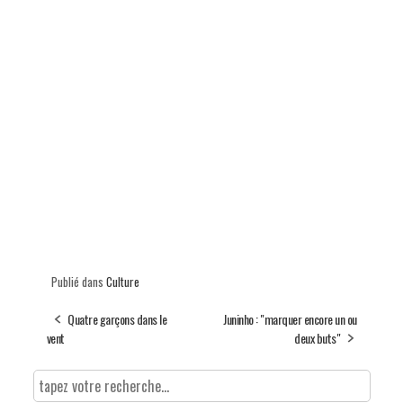
Publié dans
Culture
Quatre garçons dans le
Juninho : "marquer encore un ou
vent
deux buts"