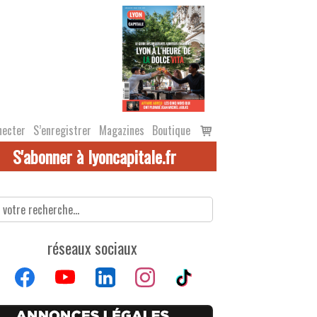
Voir
necter
S’enregistrer
Magazines
Boutique
le
S'abonner à lyoncapitale.fr
panier
réseaux sociaux