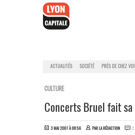
Accéder
au
contenu
ACTUALITÉS
SOCIÉTÉ
PRÈS DE CHEZ VO
CULTURE
Concerts Bruel fait s
3 MAI 2007 À 08:56
PAR
LA RÉDACTION
2