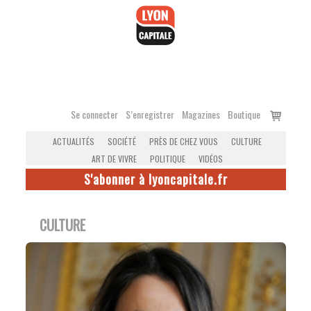
Accéder
au
contenu
Voir
Se connecter
S’enregistrer
Magazines
Boutique
le
ACTUALITÉS
SOCIÉTÉ
PRÈS DE CHEZ VOUS
CULTURE
panier
ART DE VIVRE
POLITIQUE
VIDÉOS
S'abonner à lyoncapitale.fr
CULTURE