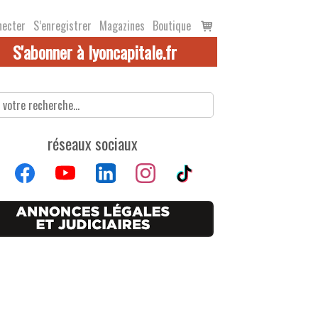
Voir
necter
S’enregistrer
Magazines
Boutique
le
S'abonner à lyoncapitale.fr
panier
réseaux sociaux