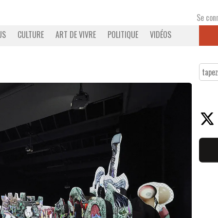
Se con
US
CULTURE
ART DE VIVRE
POLITIQUE
VIDÉOS