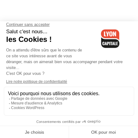
Contactez-nous
-
Mentions légales
-
CGV
-
Politique de
confidentialité
-
Gestion des cookies
-
Lyon Capitale TV
-
Archives
Lyon Capitale
Lyon Capitale - 51 avenue Maréchal Foch - CS 40091 - 69456 Lyon
Cedex 06