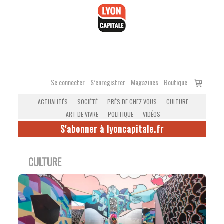
Accéder
au
contenu
Voir
Se connecter
S’enregistrer
Magazines
Boutique
le
ACTUALITÉS
SOCIÉTÉ
PRÈS DE CHEZ VOUS
CULTURE
panier
ART DE VIVRE
POLITIQUE
VIDÉOS
S'abonner à lyoncapitale.fr
CULTURE