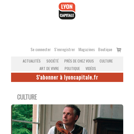
Accéder
au
contenu
Voir
Se connecter
S’enregistrer
Magazines
Boutique
le
ACTUALITÉS
SOCIÉTÉ
PRÈS DE CHEZ VOUS
CULTURE
panier
ART DE VIVRE
POLITIQUE
VIDÉOS
S'abonner à lyoncapitale.fr
CULTURE