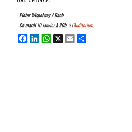
tour de force.
Pieter Wispelwey / Bach
Ce mardi
10 janvier
à 20h
, à l’
Auditorium
.
Fa
Li
W
X
E
Pa
ce
nk
ha
m
rt
bo
ed
ts
ail
ag
ok
In
Ap
er
p