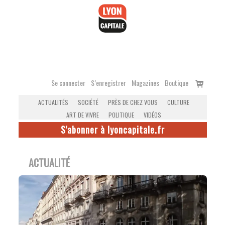
Accéder
au
contenu
Voir
Se connecter
S’enregistrer
Magazines
Boutique
le
ACTUALITÉS
SOCIÉTÉ
PRÈS DE CHEZ VOUS
CULTURE
panier
ART DE VIVRE
POLITIQUE
VIDÉOS
S'abonner à lyoncapitale.fr
ACTUALITÉ