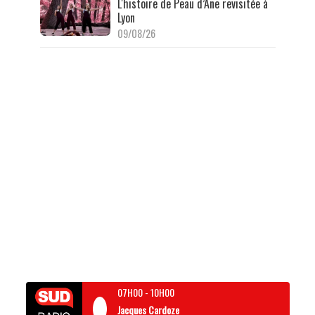
L'histoire de Peau d’Âne revisitée à
Lyon
09/08/26
07H00
-
10H00
Jacques Cardoze