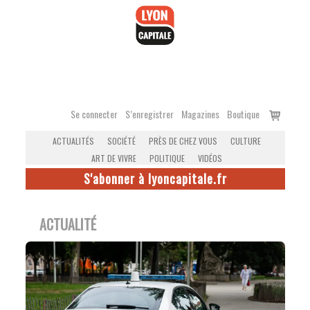
Accéder
au
contenu
Voir
Se connecter
S’enregistrer
Magazines
Boutique
le
ACTUALITÉS
SOCIÉTÉ
PRÈS DE CHEZ VOUS
CULTURE
panier
ART DE VIVRE
POLITIQUE
VIDÉOS
S'abonner à lyoncapitale.fr
ACTUALITÉ