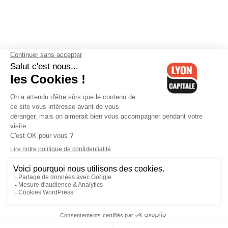
Contactez-nous
-
Mentions légales
-
CGV
-
Politique de
confidentialité
-
Gestion des cookies
-
Lyon Capitale TV
-
Archives
Lyon Capitale
Lyon Capitale - 51 avenue Maréchal Foch - CS 40091 - 69456 Lyon
Cedex 06