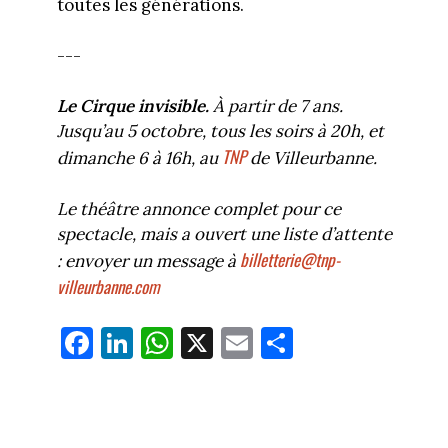
toutes les générations.
---
Le Cirque invisible.
À partir de 7 ans.
Jusqu’au 5 octobre, tous les soirs à 20h, et
TNP
dimanche 6 à 16h, au
de Villeurbanne.
Le théâtre annonce complet pour ce
spectacle, mais a ouvert une liste d’attente
billetterie@tnp-
: envoyer un message à
villeurbanne.com
Fa
Li
W
X
E
Pa
ce
nk
ha
m
rt
bo
ed
ts
ail
ag
ok
In
Ap
er