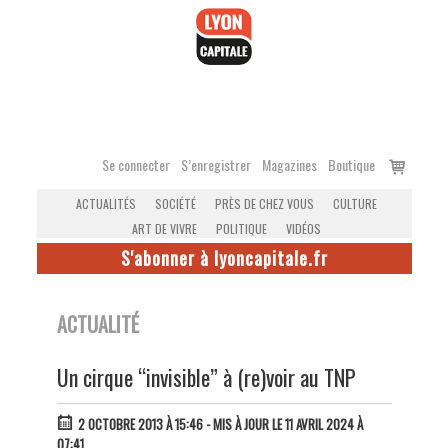
Accéder
au
contenu
Voir
Se connecter
S’enregistrer
Magazines
Boutique
le
ACTUALITÉS
SOCIÉTÉ
PRÈS DE CHEZ VOUS
CULTURE
panier
ART DE VIVRE
POLITIQUE
VIDÉOS
S'abonner à lyoncapitale.fr
ACTUALITÉ
Un cirque “invisible” à (re)voir au TNP
2 OCTOBRE 2013 À 15:46
- MIS À JOUR LE 11 AVRIL 2024 À
07:41