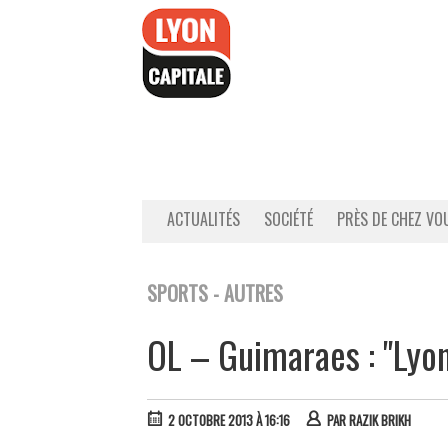
Accéder
au
contenu
ACTUALITÉS
SOCIÉTÉ
PRÈS DE CHEZ VO
SPORTS - AUTRES
OL – Guimaraes : "Lyon
2 OCTOBRE 2013 À 16:16
PAR
RAZIK BRIKH