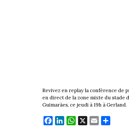
Revivez en replay la conférence de 
en direct de la zone mixte du stade 
Guimarães, ce jeudi à 19h à Gerland.
Fa
Li
W
X
E
Pa