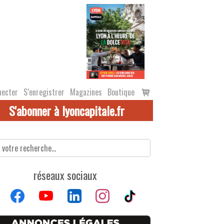
Voir
necter
S’enregistrer
Magazines
Boutique
le
S'abonner à lyoncapitale.fr
panier
réseaux sociaux